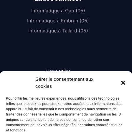
Informatique à Gap (05)
Informatique à Embrun (05)
Informatique à Tallard (05)
Liens utiles
Gérer le consentement aux
Entreprise informatique à Briançon (05)
cookies
Matériel informatique à Briançon (05)
Pour offrir les meilleures expériences, nous utilisons des technologies
Téléphonie sur IP à Briançon (05)
telles que les cookies pour stocker et/ou accéder aux informations des
appareils. Le fait de consentir à ces technologies nous permettra de
Réseau informatique à Briançon (05)
traiter des données telles que le comportement de navigation ou les ID
uniques sur ce site. Le fait de ne pas consentir ou de retirer son
Sécurité informatique à Briançon (05)
consentement peut avoir un effet négatif sur certaines caractéristiques
et fonctions.