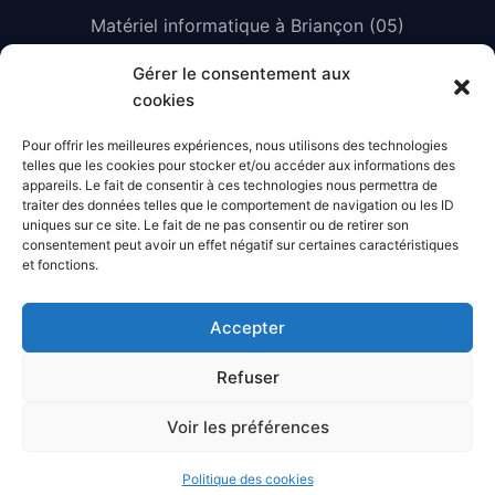
Matériel informatique à Briançon (05)
Téléphonie sur IP à Briançon (05)
Gérer le consentement aux
cookies
Réseau informatique à Briançon (05)
Sécurité informatique à Briançon (05)
Pour offrir les meilleures expériences, nous utilisons des technologies
telles que les cookies pour stocker et/ou accéder aux informations des
Opérateur télécom à Briançon (05)
appareils. Le fait de consentir à ces technologies nous permettra de
traiter des données telles que le comportement de navigation ou les ID
Cloud privé souverain & datacenter
uniques sur ce site. Le fait de ne pas consentir ou de retirer son
consentement peut avoir un effet négatif sur certaines caractéristiques
et fonctions.
Horaires d'ouverture
Accepter
Service client disponible du lundi au vendredi de
9H00 à 17H30.
Refuser
Voir les préférences
Politique des cookies
Copyright © 2026 -
ISISCOM Groupe