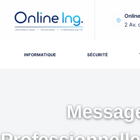
Passer
au
Online
contenu
2 Av. 
INFORMATIQUE
SÉCURITÉ
Message
Professionnell