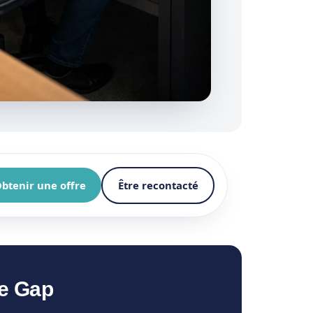
btenir une offre
Être recontacté
de Gap