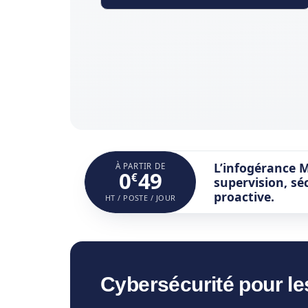
L’infogérance M
À PARTIR DE
0
49
€
supervision, s
proactive.
HT / POSTE / JOUR
Cybersécurité pour le