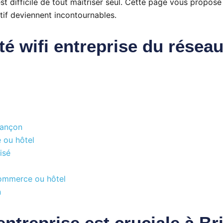
t difficile de tout maîtriser seul. Cette page vous propose
tif deviennent incontournables.
é wifi entreprise du résea
riançon
 ou hôtel
isé
commerce ou hôtel
n
entreprise est cruciale à B