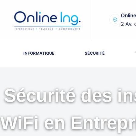
Passer
au
Online
contenu
2 Av. 
INFORMATIQUE
SÉCURITÉ
Sécurité des in
WiFi en Entrepr